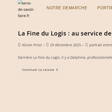
Skip
NOTRE DEMARCHE
PORTR
to
content
La Fine du Logis : au service d
Auteur/autrice
Publication
Post
Alison Prost
29 décembre 2025
portrait entr
de
publiée :
category:
la
Derrière La Fine du Logis, il y a Delphine, professionne
publication :
La
Continuer La Lecture
Fine
Du
Logis
:
Au
Service
De
Vos
Voyageurs