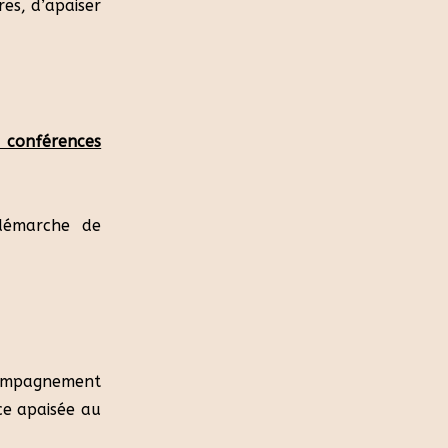
res, d’apaiser
t conférences
démarche de
ompagnement
ce apaisée au