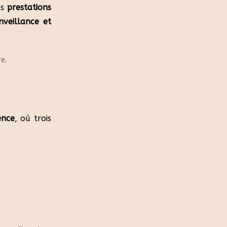
es
prestations
nveillance et
ence
, où trois