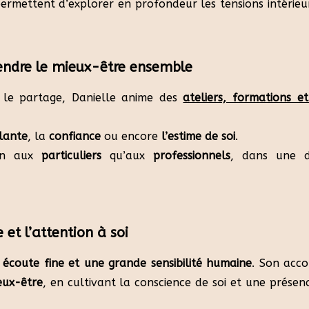
 permettent d’explorer en profondeur les tensions intérieu
endre le mieux-être ensemble
s le partage, Danielle anime des
ateliers, formations e
lante
, la
confiance
ou encore
l’estime de soi
.
ien aux
particuliers
qu’aux
professionnels
, dans une 
et l’attention à soi
e
écoute fine et une grande sensibilité humaine
. Son acc
eux-être
, en cultivant la conscience de soi et une présen