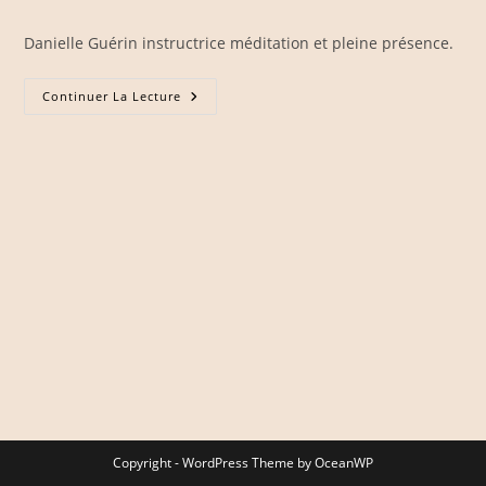
la
category:
publication :
Danielle Guérin instructrice méditation et pleine présence.
Danielle
Continuer La Lecture
Guérin
–
L’harmonie
Au
Cœur
Du
Mieux-
Être
Copyright - WordPress Theme by OceanWP