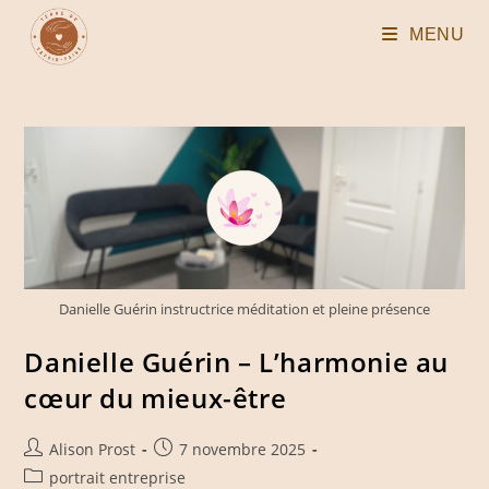
Skip
MENU
to
content
Danielle Guérin instructrice méditation et pleine présence
Danielle Guérin – L’harmonie au
cœur du mieux-être
Auteur/autrice
Publication
Alison Prost
7 novembre 2025
de
publiée :
Post
portrait entreprise