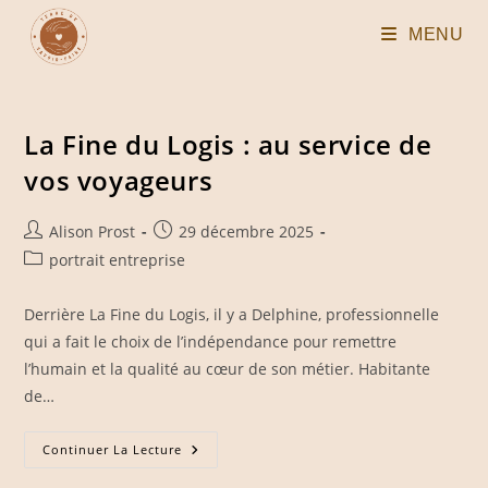
Skip
MENU
to
content
La Fine du Logis : au service de
vos voyageurs
Auteur/autrice
Publication
Alison Prost
29 décembre 2025
de
publiée :
Post
portrait entreprise
la
category:
publication :
Derrière La Fine du Logis, il y a Delphine, professionnelle
qui a fait le choix de l’indépendance pour remettre
l’humain et la qualité au cœur de son métier. Habitante
de…
La
Continuer La Lecture
Fine
Du