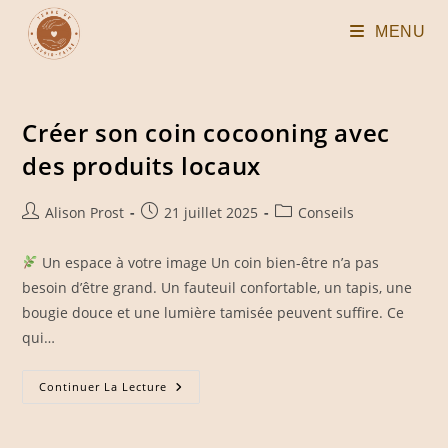
Skip
MENU
to
content
Créer son coin cocooning avec
des produits locaux
Auteur/autrice
Publication
Post
Alison Prost
21 juillet 2025
Conseils
de
publiée :
category:
la
Un espace à votre image Un coin bien-être n’a pas
publication :
besoin d’être grand. Un fauteuil confortable, un tapis, une
bougie douce et une lumière tamisée peuvent suffire. Ce
qui…
Créer
Continuer La Lecture
Son
Coin
Cocooning
Avec