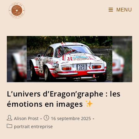
Skip
MENU
to
content
L’univers d’Eragon’graphe : les
émotions en images
Auteur/autrice
Publication
Alison Prost
16 septembre 2025
de
publiée :
Post
portrait entreprise
la
category:
publication :