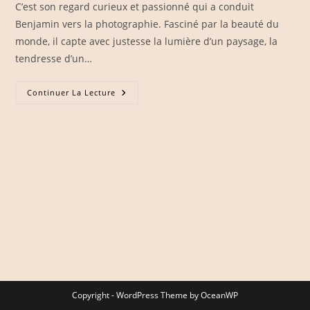
C’est son regard curieux et passionné qui a conduit
Benjamin vers la photographie. Fasciné par la beauté du
monde, il capte avec justesse la lumière d’un paysage, la
tendresse d’un…
L’univers
Continuer La Lecture
D’Eragon’graphe
:
Les
Émotions
En
Images
Copyright - WordPress Theme by OceanWP