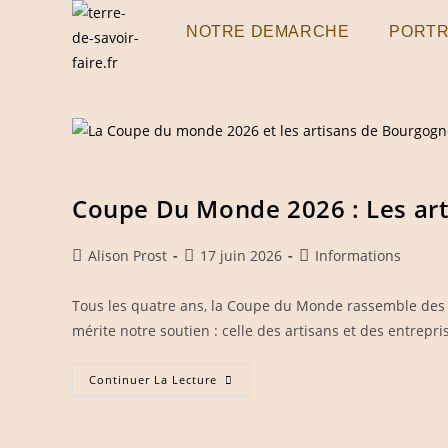
Skip
NOTRE DEMARCHE
PORTR
to
content
Coupe Du Monde 2026 : Les art
Auteur/autrice
Publication
Post
Alison Prost
17 juin 2026
Informations
de
publiée :
category:
la
Tous les quatre ans, la Coupe du Monde rassemble des m
publication :
mérite notre soutien : celle des artisans et des entrep
Coupe
Continuer La Lecture
Du
Monde
2026
: