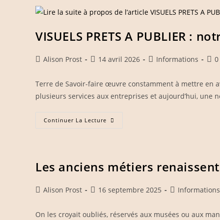
Les
Artisans
De
Bourgogne,
Une
VISUELS PRETS A PUBLIER : notr
Équipe
Qui
Gagne
!
Auteur/autrice
Publication
Post
Com
Alison Prost
14 avril 2026
Informations
0
de
publiée :
category:
de
la
la
Terre de Savoir-faire œuvre constamment à mettre en a
publication :
publ
plusieurs services aux entreprises et aujourd’hui, une no
VISUELS
Continuer La Lecture
PRETS
A
PUBLIER
:
Notre
Nouvelle
Les anciens métiers renaissent
Prestation
Auteur/autrice
Publication
Post
Alison Prost
16 septembre 2025
Informations
de
publiée :
category:
la
On les croyait oubliés, réservés aux musées ou aux manu