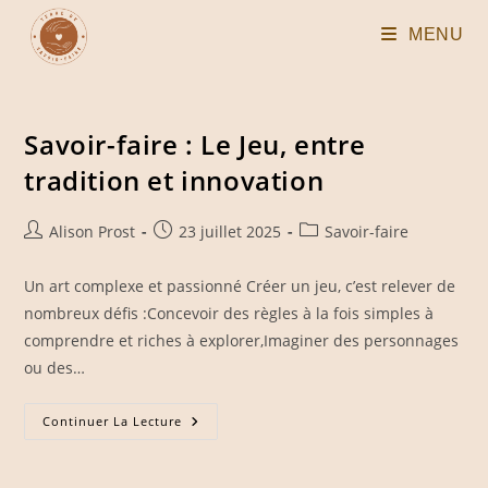
Skip
MENU
to
content
Savoir-faire : Le Jeu, entre
tradition et innovation
Auteur/autrice
Publication
Post
Alison Prost
23 juillet 2025
Savoir-faire
de
publiée :
category:
la
Un art complexe et passionné Créer un jeu, c’est relever de
publication :
nombreux défis :Concevoir des règles à la fois simples à
comprendre et riches à explorer,Imaginer des personnages
ou des…
Savoir-
Continuer La Lecture
Faire
:
Le
Jeu,