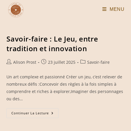
Skip
MENU
to
content
Savoir-faire : Le Jeu, entre
tradition et innovation
Auteur/autrice
Publication
Post
Alison Prost
23 juillet 2025
Savoir-faire
de
publiée :
category:
la
Un art complexe et passionné Créer un jeu, c’est relever de
publication :
nombreux défis :Concevoir des règles à la fois simples à
comprendre et riches à explorer,Imaginer des personnages
ou des…
Savoir-
Continuer La Lecture
Faire
:
Le
Jeu,