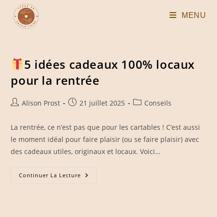
Skip
MENU
to
content
5 idées cadeaux 100% locaux
pour la rentrée
Auteur/autrice
Publication
Post
Alison Prost
21 juillet 2025
Conseils
de
publiée :
category:
la
La rentrée, ce n’est pas que pour les cartables ! C’est aussi
publication :
le moment idéal pour faire plaisir (ou se faire plaisir) avec
des cadeaux utiles, originaux et locaux. Voici…
Continuer La Lecture
5
Idées
Cadeaux
100%
Locaux
Pour