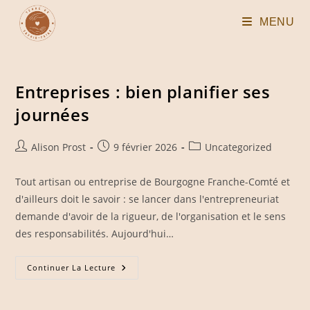
Skip
MENU
to
content
Entreprises : bien planifier ses
journées
Auteur/autrice
Publication
Post
Alison Prost
9 février 2026
Uncategorized
de
publiée :
category:
la
Tout artisan ou entreprise de Bourgogne Franche-Comté et
publication :
d'ailleurs doit le savoir : se lancer dans l'entrepreneuriat
demande d'avoir de la rigueur, de l'organisation et le sens
des responsabilités. Aujourd'hui…
Entreprises
Continuer La Lecture
:
Bien
Planifier
Ses