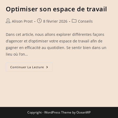
Journées
Optimiser son espace de travail
Auteur/autrice
Publication
Post
Alison Prost
8 février 2026
Conseils
de
publiée :
category:
la
Dans cet article, nous allons explorer différentes façons
publication :
d’agencer et d’optimiser votre espace de travail afin de
gagner en efficacité au quotidien. Se sentir bien dans un
lieu où l’on…
Optimiser
Continuer La Lecture
Son
Espace
De
Travail
Copyright - WordPress Theme by OceanWP