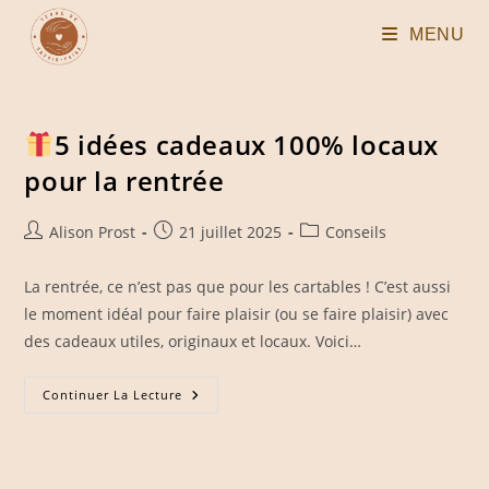
Skip
MENU
to
content
5 idées cadeaux 100% locaux
pour la rentrée
Auteur/autrice
Publication
Post
Alison Prost
21 juillet 2025
Conseils
de
publiée :
category:
la
La rentrée, ce n’est pas que pour les cartables ! C’est aussi
publication :
le moment idéal pour faire plaisir (ou se faire plaisir) avec
des cadeaux utiles, originaux et locaux. Voici…
Continuer La Lecture
5
Idées
Cadeaux
100%
Locaux
Pour