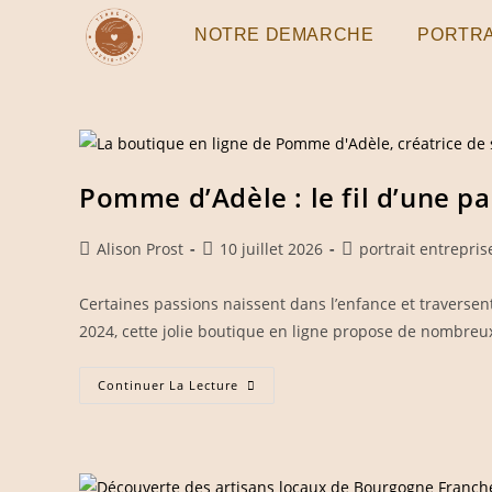
Skip
NOTRE DEMARCHE
PORTRA
to
content
Pomme d’Adèle : le fil d’une pa
Auteur/autrice
Publication
Post
Alison Prost
10 juillet 2026
portrait entrepris
de
publiée :
category:
la
Certaines passions naissent dans l’enfance et traversent
publication :
2024, cette jolie boutique en ligne propose de nombreux
Pomme
Continuer La Lecture
D’Adèle
:
Le
Fil
D’une
Passion