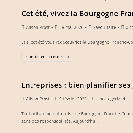
Tissé
Depuis
L’enfance
Cet été, vivez la Bourgogne Fr
Auteur/autrice
Publication
Post
Comme
Alison Prost
28 mai 2026
Savoir-faire
0 c
de
publiée :
category:
de
la
la
Et si cet été vous redécouvriez la Bourgogne Franche-Co
publication :
public
Cet
Continuer La Lecture
Été,
Vivez
La
Bourgogne
Franche-
Comté
Entreprises : bien planifier ses
Grâce
À
Ses
Artisans
Auteur/autrice
Publication
Post
Alison Prost
9 février 2026
Uncategorized
Locaux
de
publiée :
category:
la
Tout artisan ou entreprise de Bourgogne Franche-Comté et
publication :
sens des responsabilités. Aujourd'hui…