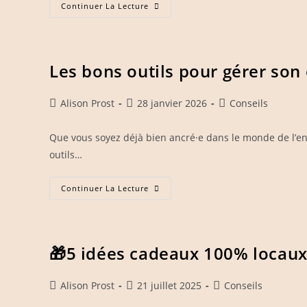
Entreprises
Continuer La Lecture
:
Bien
Planifier
Ses
Journées
Les bons outils pour gérer son
Auteur/autrice
Publication
Post
Alison Prost
28 janvier 2026
Conseils
de
publiée :
category:
la
Que vous soyez déjà bien ancré·e dans le monde de l’ent
publication :
outils…
Les
Continuer La Lecture
Bons
Outils
Pour
Gérer
Son
Entreprise
🎁5 idées cadeaux 100% locaux
Auteur/autrice
Publication
Post
Alison Prost
21 juillet 2025
Conseils
de
publiée :
category: